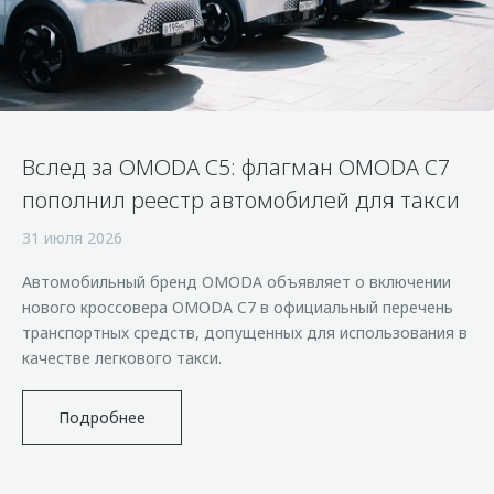
Страхование
Клиентская поддержка
Обратная связь
Кредитный калькулятор
O&J Автоклуб
Аксессуары
Клуб владельцев OMODA
Одежда и сувениры
Приложение O&J
Вслед за OMODA C5: флагман OMODA C7
Оригинальные аксессуары
Аксессуары
пополнил реестр автомобилей для такси
Запчасти
Одежда и сувениры
31 июля 2026
Трейд-ин
Оригинальные аксессуары
Автомобильный бренд OMODA объявляет о включении
Калькулятор трейд-ин
Запчасти
нового кроссовера OMODA C7 в официальный перечень
транспортных средств, допущенных для использования в
качестве легкового такси.
Подробнее