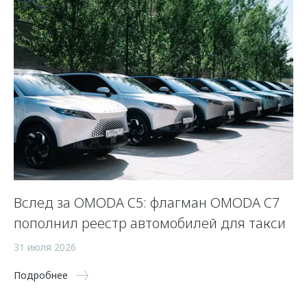
Вслед за OMODA C5: флагман OMODA C7
С
пополнил реестр автомобилей для такси
п
а
31 июля 2026
5 
Подробнее
По