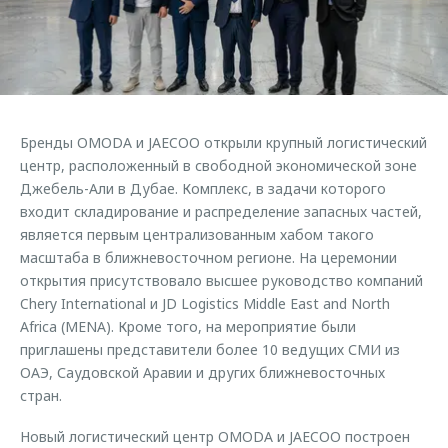
Страхование
Клиентская поддержка
Обратная связь
Кредитный калькулятор
O&J Автоклуб
Аксессуары
Клуб владельцев OMODA
Одежда и сувениры
Приложение O&J
Бренды OMODA и JAECOO открыли крупный логистический
Оригинальные аксессуары
центр, расположенный в свободной экономической зоне
Аксессуары
Запчасти
Джебель-Али в Дубае. Комплекс, в задачи которого
Одежда и сувениры
входит складирование и распределение запасных частей,
Трейд-ин
Оригинальные аксессуары
является первым централизованным хабом такого
масштаба в ближневосточном регионе. На церемонии
Калькулятор трейд-ин
Запчасти
открытия присутствовало высшее руководство компаний
Chery International и JD Logistics Middle East and North
Africa (MENA). Кроме того, на мероприятие были
приглашены представители более 10 ведущих СМИ из
ОАЭ, Саудовской Аравии и других ближневосточных
стран.
Новый логистический центр OMODA и JAECOO построен