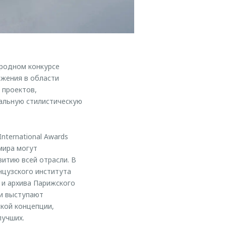
родном конкурсе
ижения в области
 проектов,
альную стилистическую
nternational Awards
 мира могут
итию всей отрасли. В
нцузского института
 и архива Парижского
ки выступают
кой концепции,
лучших.