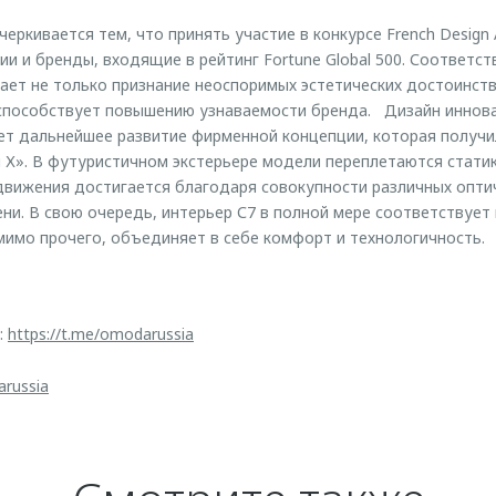
еркивается тем, что принять участие в конкурсе French Design
и и бренды, входящие в рейтинг Fortune Global 500. Соответст
ает не только признание неоспоримых эстетических достоинст
 способствует повышению узнаваемости бренда. Дизайн иннов
т дальнейшее развитие фирменной концепции, которая получи
 Х». В футуристичном экстерьере модели переплетаются статик
вижения достигается благодаря совокупности различных оптич
ени. В свою очередь, интерьер С7 в полной мере соответствует
мимо прочего, объединяет в себе комфорт и технологичность.
:
https://t.me/omodarussia
arussia