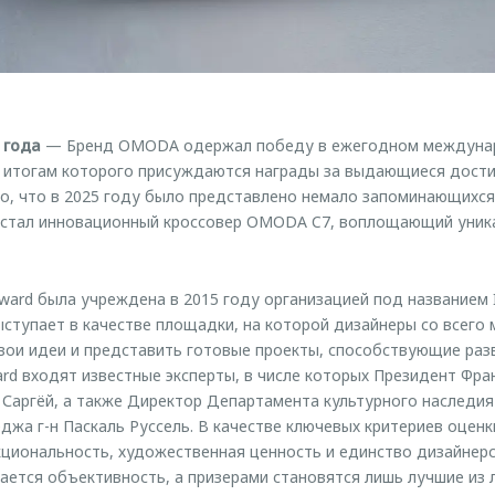
 года
— Бренд OMODA одержал победу в ежегодном междуна
по итогам которого присуждаются награды за выдающиеся дост
то, что в 2025 году было представлено немало запоминающихся
 стал инновационный кроссовер OMODA C7, воплощающий уник
ward была учреждена в 2015 году организацией под названием I
 выступает в качестве площадки, на которой дизайнеры со всего
ои идеи и представить готовые проекты, способствующие разв
ard входят известные эксперты, в числе которых Президент Фра
 Саргёй, а также Директор Департамента культурного наследия
джа г-н Паскаль Руссель. В качестве ключевых критериев оцен
циональность, художественная ценность и единство дизайнерс
ается объективность, а призерами становятся лишь лучшие из 