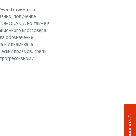
 Award стремятся
венно, получение
в OMODA C7, но также в
ационного кроссовера
ла обозначение
а и динамика, а
еских приемов, среди
 прогрессивному
OMODA C5