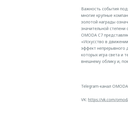
Важность события подч
многие крупные компани
золотой награды означ
значительной степени
OMODA C7 представляе
«Искусство в движении
эффект непрерывного д
которых игра света и т
внешнему облику и, по
Telegram-канал OMODA
VK:
https://vk.com/omod