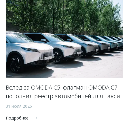
Вслед за OMODA C5: флагман OMODA C7
С
пополнил реестр автомобилей для такси
п
а
31 июля 2026
5 
Подробнее
По