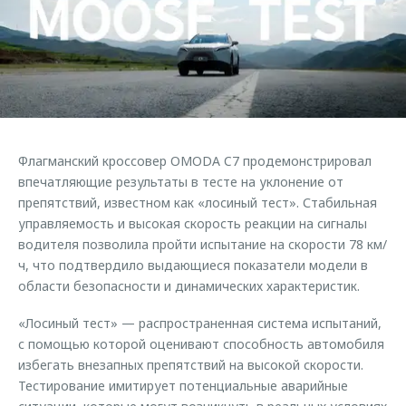
Страхование
Клиентская поддержка
Обратная связь
Кредитный калькулятор
O&J Автоклуб
Аксессуары
Клуб владельцев OMODA
Одежда и сувениры
Приложение O&J
Оригинальные аксессуары
Аксессуары
Флагманский кроссовер OMODA C7 продемонстрировал
Запчасти
Одежда и сувениры
впечатляющие результаты в тесте на уклонение от
препятствий, известном как «лосиный тест». Стабильная
Трейд-ин
Оригинальные аксессуары
управляемость и высокая скорость реакции на сигналы
Калькулятор трейд-ин
Запчасти
водителя позволила пройти испытание на скорости 78 км/
ч, что подтвердило выдающиеся показатели модели в
области безопасности и динамических характеристик.
«Лосиный тест» — распространенная система испытаний,
с помощью которой оценивают способность автомобиля
избегать внезапных препятствий на высокой скорости.
Тестирование имитирует потенциальные аварийные