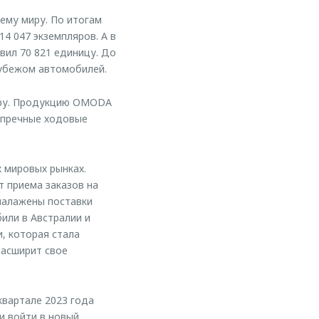
ему миру. По итогам
4 047 экземпляров. А в
вил 70 821 единицу. До
рубежом автомобилей.
иру. Продукцию OMODA
упречные ходовые
 мировых рынках.
 приема заказов на
налажены поставки
или в Австралии и
, которая стала
расширит свое
квартале 2023 года
и войти в новый