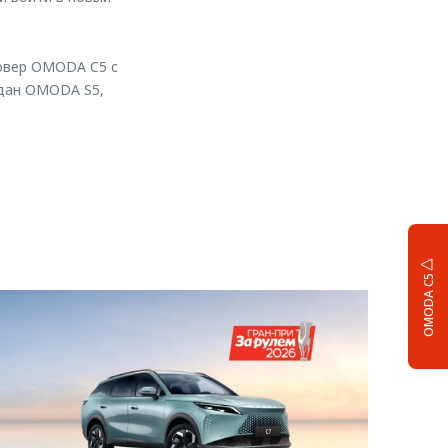
овер OMODA C5 с
едан OMODA S5,
OMODA C5