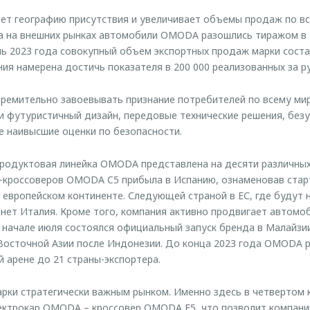
т географию присутствия и увеличивает объемы продаж по вс
а на внешних рынках автомобили OMODA разошлись тиражом в 1
нь 2023 года совокупный объем экспортных продаж марки соста
ния намерена достичь показателя в 200 000 реализованных за 
емительно завоевывать признание потребителей по всему м
и футуристичный дизайн, передовые технические решения, без
же наивысшие оценки по безопасности.
родуктовая линейка OMODA представлена на десяти различных
-кроссоверов OMODA C5 прибыла в Испанию, ознаменовав старт
европейском континенте. Следующей страной в ЕС, где будут 
ет Италия. Кроме того, компания активно продвигает автомоб
 начале июля состоялся официальный запуск бренда в Малайзии
Восточной Азии после Индонезии. До конца 2023 года OMODA 
й арене до 21 страны-экспортера.
арки стратегически важным рынком. Именно здесь в четвертом 
ектрокар OMODA – кроссовер OMODA E5, что позволит компани