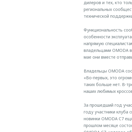
дилеров и тех, кто то
региональных сообщест
технической поддержки
Функциональность соо
особенности эксплуата
напрямую специалистам
владельцами OMODA в 
мае они вместе отправ
Владельцы OMODA сооб
«Во-первых, это огром
таких больше нет. В-т
наших любимых кроссо
За прошедший год учас
году участники клуба 
новинки OMODA C7 ещё 
прошлом месяце состо