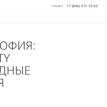
+7 (846) 971-10-00
Самара
ОФИЯ:
TY
ДНЫЕ
Я