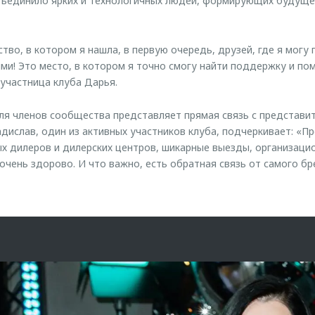
ъединило ярких и технологичных людей, формирующих будущее
тво, в котором я нашла, в первую очередь, друзей, где я могу
ми! Это место, в котором я точно смогу найти поддержку и по
участница клуба Дарья.
я членов сообщества представляет прямая связь с представи
адислав, один из активных участников клуба, подчеркивает: «
х дилеров и дилерских центров, шикарные выезды, организаци
 очень здорово. И что важно, есть обратная связь от самого б