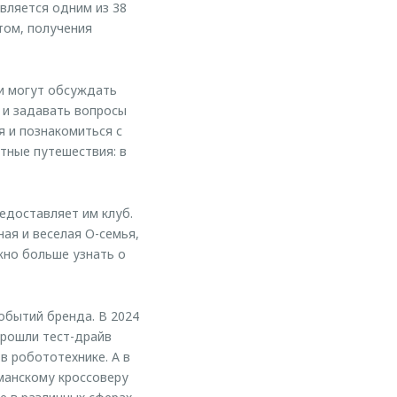
является одним из 38
том, получения
и могут обсуждать
 и задавать вопросы
я и познакомиться с
тные путешествия: в
доставляет им клуб.
ая и веселая O-семья,
жно больше узнать о
обытий бренда. В 2024
прошли тест-драйв
 робототехнике. А в
манскому кроссоверу