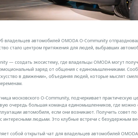
луб владельцев автомобилей OMODA O-Community отпразднова
ство стало центром притяжения для людей, выбравших автомоб
nity — создать экосистему, где владельцы OMODA могут полу
 эмоциональный заряд от общения с единомышленниками. Соо
кусство в движении», объединяя людей, которые мыслят смело
переменам.
тница московского O-Community, подчеркивает практическую це
рвую очередь большая команда единомышленников, где можно 
сплуатации автомобиля, если они возникают. Получить совет по
с интересными людьми. Это клубные встречи с безудержным ве
ляет собой открытый чат для владельцев автомобилей OMODA