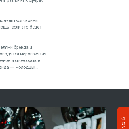
 в различных сферах
 поделиться своими
мощь, если это будет
телями бренда и
Проводятся мероприятия
онное и спонсорское
ренда — молодцы!».