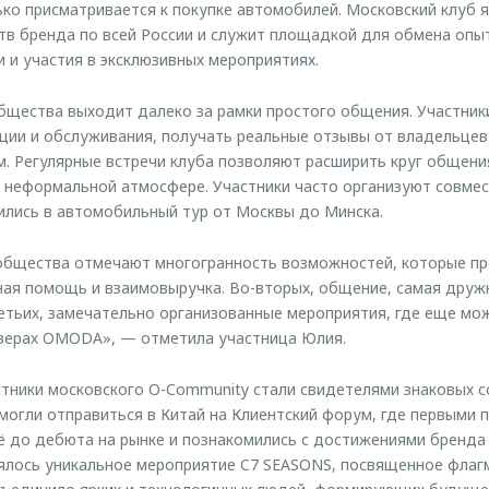
лько присматривается к покупке автомобилей. Московский клуб 
в бренда по всей России и служит площадкой для обмена опы
 и участия в эксклюзивных мероприятиях.
бщества выходит далеко за рамки простого общения. Участник
ции и обслуживания, получать реальные отзывы от владельцев
. Регулярные встречи клуба позволяют расширить круг общени
неформальной атмосфере. Участники часто организуют совмес
ились в автомобильный тур от Москвы до Минска.
щества отмечают многогранность возможностей, которые пре
ная помощь и взаимовыручка. Во-вторых, общение, самая дружн
ретьих, замечательно организованные мероприятия, где еще мо
верах OMODA», — отметила участница Юлия.
тники московского O-Community стали свидетелями знаковых с
смогли отправиться в Китай на Клиентский форум, где первыми 
до дебюта на рынке и познакомились с достижениями бренда в
ялось уникальное мероприятие C7 SEASONS, посвященное флаг