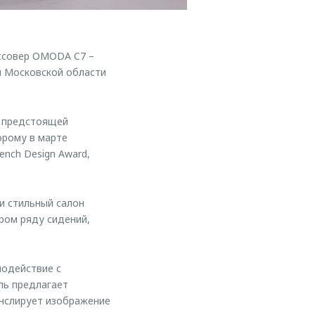
ссовер OMODA C7 –
и Московской области
с предстоящей
орому в марте
nch Design Award,
и стильный салон
ром ряду сидений,
модействие с
ль предлагает
анслирует изображение