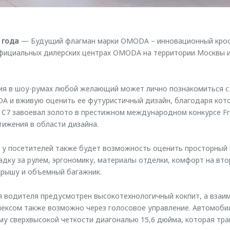
 года
— Будущий флагман марки OMODA – инновационный кро
официальных дилерских центрах OMODA на территории Москвы 
ния в шоу-румах любой желающий может лично познакомиться 
A и вживую оценить ее футуристичный дизайн, благодаря кот
7 завоевал золото в престижном международном конкурсе Fre
ижения в области дизайна.
у посетителей также будет возможность оценить просторный 
дку за рулем, эргономику, материалы отделки, комфорт на вто
рышу и объемный багажник.
 водителя предусмотрен высокотехнологичный кокпит, а взаи
ексом также возможно через голосовое управление. Автомоби
у сверхвысокой четкости диагональю 15,6 дюйма, которая тр