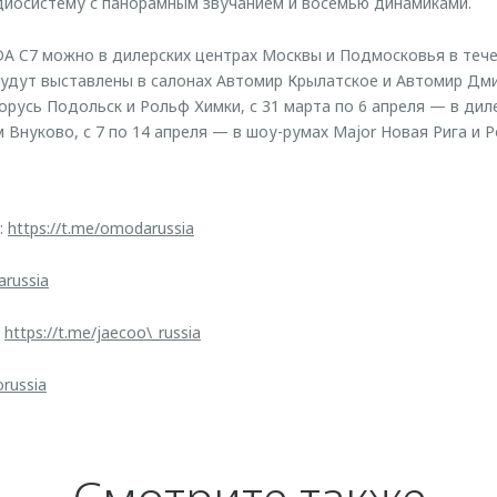
удиосистему с панорамным звучанием и восемью динамиками.
 C7 можно в дилерских центрах Москвы и Подмосковья в тече
удут выставлены в салонах Автомир Крылатское и Автомир Дмит
орусь Подольск и Рольф Химки, с 31 марта по 6 апреля — в дил
 Внуково, с 7 по 14 апреля — в шоу-румах Major Новая Рига и Р
:
https://t.me/omodarussia
arussia
:
https://t.me/jaecoo\_russia
orussia