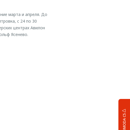
ние марта и апреля. До
ровка, с 24 по 30
ерских центрах Авилон
ольф Ясенево.
OMODA C5