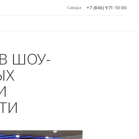
+7 (846) 971-10-00
Самара
В ШОУ-
ЫХ
И
ТИ