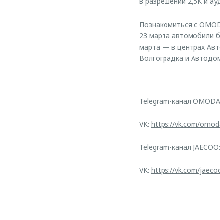
в разрешении 2,5K и а
Познакомиться с OMODA
23 марта автомобили б
марта — в центрах Авт
Волгоградка и Автодом
Telegram-канал OMODA
VK:
https://vk.com/omod
Telegram-канал JAECOO
VK:
https://vk.com/jaeco