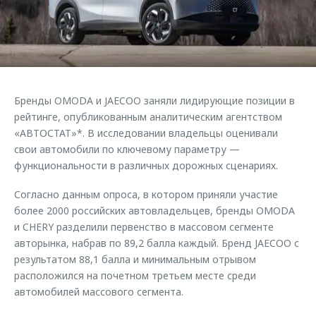
Страхование
Клиентская поддержка
Обратная связь
Кредитный калькулятор
O&J Автоклуб
Аксессуары
Клуб владельцев OMODA
Одежда и сувениры
Приложение O&J
Бренды OMODA и JAECOO заняли лидирующие позиции в
Оригинальные аксессуары
рейтинге, опубликованным аналитическим агентством
Аксессуары
Запчасти
«АВТОСТАТ»*. В исследовании владельцы оценивали
Одежда и сувениры
свои автомобили по ключевому параметру —
Трейд-ин
Оригинальные аксессуары
функциональности в различных дорожных сценариях.
Калькулятор трейд-ин
Запчасти
Согласно данным опроса, в котором приняли участие
более 2000 российских автовладельцев, бренды OMODA
и CHERY разделили первенство в массовом сегменте
авторынка, набрав по 89,2 балла каждый. Бренд JAECOO с
результатом 88,1 балла и минимальным отрывом
расположился на почетном третьем месте среди
автомобилей массового сегмента.