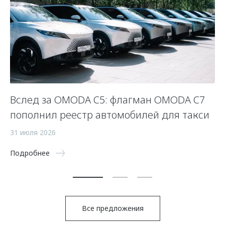
Вслед за OMODA C5: флагман OMODA C7
С
пополнил реестр автомобилей для такси
п
а
31 июля 2026
5 
Подробнее
По
Все предложения