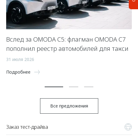
Вслед за OMODA C5: флагман OMODA C7
С
пополнил реестр автомобилей для такси
п
а
31 июля 2026
5 
Подробнее
По
Все предложения
Заказ тест-драйва