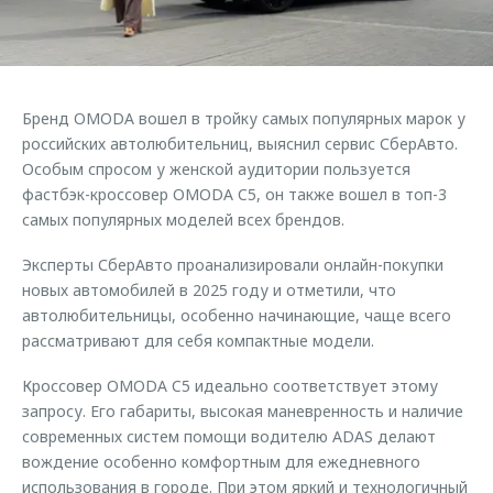
Страхование
Клиентская поддержка
Обратная связь
Кредитный калькулятор
O&J Автоклуб
Аксессуары
Клуб владельцев OMODA
Бренд OMODA вошел в тройку самых популярных марок у
Одежда и сувениры
Приложение O&J
российских автолюбительниц, выяснил сервис СберАвто.
Оригинальные аксессуары
Особым спросом у женской аудитории пользуется
Аксессуары
фастбэк-кроссовер OMODA C5, он также вошел в топ-3
Запчасти
самых популярных моделей всех брендов.
Одежда и сувениры
Трейд-ин
Оригинальные аксессуары
Эксперты СберАвто проанализировали онлайн-покупки
Калькулятор трейд-ин
Запчасти
новых автомобилей в 2025 году и отметили, что
автолюбительницы, особенно начинающие, чаще всего
рассматривают для себя компактные модели.
Кроссовер OMODA C5 идеально соответствует этому
запросу. Его габариты, высокая маневренность и наличие
современных систем помощи водителю ADAS делают
вождение особенно комфортным для ежедневного
использования в городе. При этом яркий и технологичный