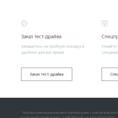
Заказ тест-драйва
Спецп
Запишитесь на пробную поездку в
Узнайте 
удобное для вас время
специал
Заказ тест-драйва
Спе
¹ Указана максимальная цена перепродажи с учетом всех в
возможной стоимостью) - 2 299 000 руб. на дату 04.07.2026 