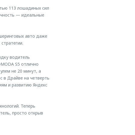
тью 113 лошадиных сил
мичность — идеальные
ршеринговых авто даже
 стратегии.
здку водитель
 OMODA S5 отлично
улем не 20 минут, а
с в Драйве на четверть
иям и развитию Яндекс
хнологий. Теперь
тель, просто открыв