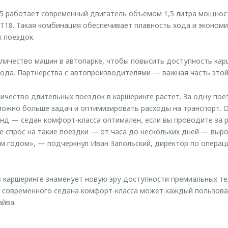
 работает современный двигатель объемом 1,5 литра мощнос
VT18. Такая комбинация обеспечивает плавность хода и эконо
х поездок.
личество машин в автопарке, чтобы повысить доступность ка
рода. Партнерства с автопроизводителями — важная часть этой
ичество длительных поездок в каршеринге растет. За одну пое
можно больше задач и оптимизировать расходы на транспорт.
енд — седан комфорт-класса оптимален, если вы проводите за р
не спрос на такие поездки — от часа до нескольких дней — выро
м годом», — подчеркнул Иван Запольский, директор по операц
каршеринге знаменует новую эру доступности премиальных те
 современного седана комфорт-класса может каждый пользова
йва.