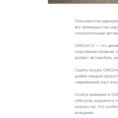
Пользователи каршерин
все преимущества седа
технологичными автомо
OMODA S5 — это динам
спортивным обликом. Х
делают автомобиль уз
Садясь за руль OMODA 
дюйма каждый предост
современный опыт вож
Особое внимание в OM
себя роль надежного 
опасностях. Это особе
вождения.