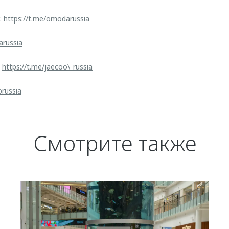
:
https://t.me/omodarussia
arussia
:
https://t.me/jaecoo\_russia
orussia
Смотрите также