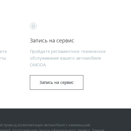
Запись на сервис
чите
Пройдите регламентное техническое
уты
обслуживание вашего автомобиля
OMODA
Запись на сервис
ий привод (комплектация автомобиля с наименьшей
дложений, программ или скидок официального дилера. Данная