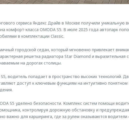
гового сервиса Яндекс Драйв в Москве получили уникальную 
на комфорт-класса OMODA S5. В июле 2025 года автопарк попо
билями в комплектации Classic.
ичный городской седан, который мгновенно привлекает внима
арактерная решетка радиатора Star Diamond и выразительная 
наваемым на дорогах столицы.
S5, водитель попадает в пространство высоких технологий. Два
авляют доступ к ключевым функциям на интуитивно понятном 
дения.
ODA S5 уделено безопасности. Комплекс систем помощи водит
помощника, контролируя дорожную обстановку и предупреждая
нно важно для каршеринга, где за рулем оказываются водители