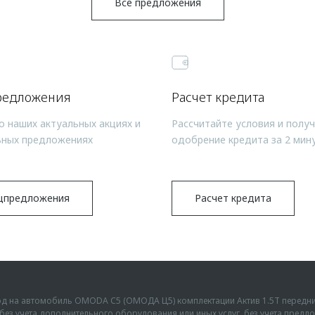
Все предложения
редложения
Расчет кредита
о наших актуальных акциях и
Рассчитайте условия и полу
ьных предложениях
одобрение кредита за 2 мин
цпредложения
Расчет кредита
ыгод на автомобиль OMODA C5 (ОМОДА Ц5) комплектации Актив 1.5Т передн
г., без учета дополнительного оборудования или иных услуг, без учета пре