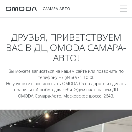
САМАРА-АВТО
ДРУЗЬЯ, ПРИВЕТСТВУЕМ
Покупателям
Мир OMODA
Владельцам
Модели
ВАС В ДЦ OMODA САМАРА-
АВТО!
C5
Выбор и покупка
Сервис
О бренде
от 2 299 000 ₽*
Сравнить комплектации
Записаться на сервис
Новости
Вы можете записаться на нашем сайте или позвонить по
Записаться на тест-драйв
Кузовной ремонт
телефону +7 (846) 971-10-00
Онлайн-сервисы
C7
Не упустите шанс испытать OMODA C5 на дороге и сделать
Cпецпредложения
Поддержка
правильный выбор для себя. Ждем вас в нашем ДЦ
Приложение O&J
от 2 739 000 ₽*
Прайс-листы
OMODA Самара-Авто, Московское шоссе, 264В.
Помощь на дороге
Клуб владельцев OMODA
OMODA Лизинг
Гарантия
Бренд JAECOO
Кредит и страхование
Дополнительная техническая поддержка
Правовая информация
Кредитные программы
Руководства по эксплуатации