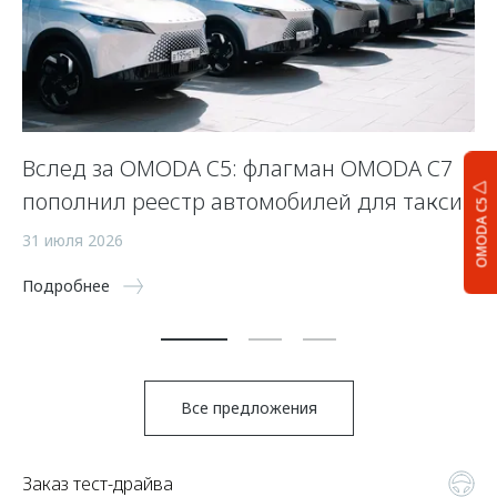
Вслед за OMODA C5: флагман OMODA C7
С
пополнил реестр автомобилей для такси
п
OMODA C5
а
31 июля 2026
5 
Подробнее
По
Все предложения
Заказ тест-драйва