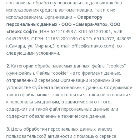
согласие на обработку персональных данных как без
Страхование
Клиентская поддержка
Обратная связь
использования средств автоматизации, так и с их
Кредитный калькулятор
использованием, Организации –
Оператору
O&J Автоклуб
персональных данных - ООО «Самара-Авто», ООО
Аксессуары
Клуб владельцев OMODA
«Перкс Софт»
(ИНН 6312104937, КПП 631201001, БИК
Одежда и сувениры
Приложение O&J
044525593, ОГРН: 1116312001090 ОКПО: 69104977, 443035,
г.Самара, ул. Мирная,3. e-mail:
office@smavto.com
), со
Оригинальные аксессуары
Аксессуары
следующими условиями.
Запчасти
Одежда и сувениры
2.
Категории обрабатываемых данных: файлы “cookies”
Трейд-ин
Оригинальные аксессуары
(куки-файлы). Файлы “cookie” – это фрагмент данных,
отправленный сервером Организации и хранимый на
Калькулятор трейд-ин
Запчасти
устройстве Субъекта персональных данных. Содержимое
такого файла может как относиться, так и не относиться
к персональным данным, в зависимости от того,
содержит ли такой файл персональные данные или
содержит обезличенные технические данные.
3.
Цель обработки персональных данных: анализ
пользовательской активности с помощью сервиса