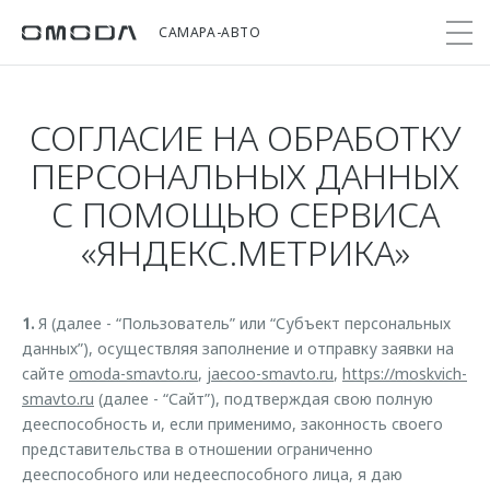
САМАРА-АВТО
СОГЛАСИЕ НА ОБРАБОТКУ
Покупателям
Мир OMODA
Владельцам
Модели
ПЕРСОНАЛЬНЫХ ДАННЫХ
С ПОМОЩЬЮ СЕРВИСА
C5
Выбор и покупка
Сервис
О бренде
«ЯНДЕКС.МЕТРИКА»
от 2 299 000 ₽*
Сравнить комплектации
Записаться на сервис
Новости
Записаться на тест-драйв
Кузовной ремонт
Онлайн-сервисы
C7
Cпецпредложения
1.
Я (далее - “Пользователь” или “Субъект персональных
Поддержка
Приложение O&J
от 2 739 000 ₽*
данных”), осуществляя заполнение и отправку заявки на
Прайс-листы
Помощь на дороге
Клуб владельцев OMODA
сайте
omoda-smavto.ru
,
jaecoo-smavto.ru
,
https://moskvich-
OMODA Лизинг
smavto.ru
(далее - “Сайт”), подтверждая свою полную
Гарантия
Бренд JAECOO
дееспособность и, если применимо, законность своего
Кредит и страхование
Дополнительная техническая поддержка
представительства в отношении ограниченно
Правовая информация
Кредитные программы
Руководства по эксплуатации
дееспособного или недееспособного лица, я даю